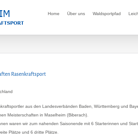
Home
Über uns
Waldsportpfad
Leich
ften Rasenkraftsport
schland
ftsportler aus den Landesverbänden Baden, Württemberg und Bayern
en Meisterschaften in Maselheim (Biberach).
en waren wir zum nahenden Saisonende mit 6 Starterinnen und Starter
ite Plätze und 6 dritte Plätze.