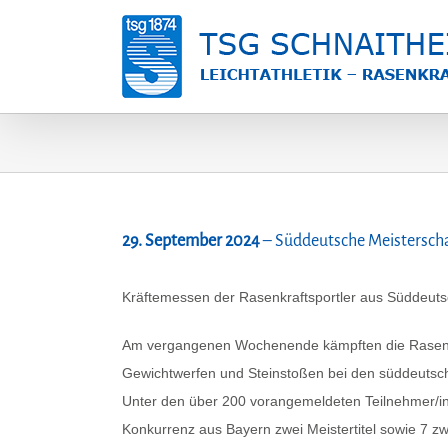
Zum
Inhalt
springen
29. September 2024
– Süddeutsche Meisterscha
Kräftemessen der Rasenkraftsportler aus Süddeut
Am vergangenen Wochenende kämpften die Rasenkra
Gewichtwerfen und Steinstoßen bei den süddeutsch
Unter den über 200 vorangemeldeten Teilnehmer/inn
Konkurrenz aus Bayern zwei Meistertitel sowie 7 zwe