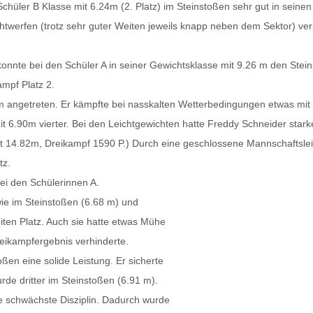
chüler B Klasse mit 6.24m (2. Platz) im Steinstoßen sehr gut in seinen 
twerfen (trotz sehr guter Weiten jeweils knapp neben dem Sektor) ver
nnte bei den Schüler A in seiner Gewichtsklasse mit 9.26 m den Stein
mpf Platz 2.
m angetreten. Er kämpfte bei nasskalten Wetterbedingungen etwas mit
mit 6.90m vierter. Bei den Leichtgewichten hatte Freddy Schneider st
ht 14.82m, Dreikampf 1590 P.) Durch eine geschlossene Mannschaftslei
tz.
bei den Schülerinnen A.
ie im Steinstoßen (6.68 m) und
eiten Platz. Auch sie hatte etwas Mühe
eikampfergebnis verhinderte.
ßen eine solide Leistung. Er sicherte
rde dritter im Steinstoßen (6.91 m).
 schwächste Disziplin. Dadurch wurde